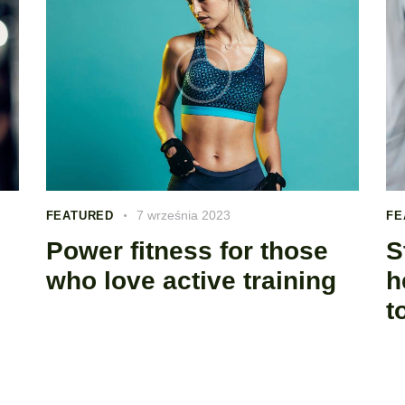
7 września 2023
FEATURED
FE
Power fitness for those
S
who love active training
h
t