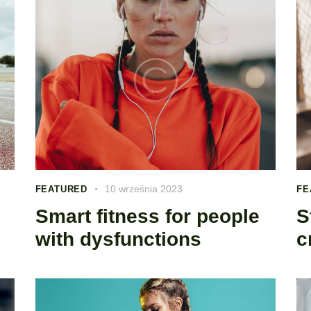
10 września 2023
FEATURED
FE
Smart fitness for people
S
with dysfunctions
c